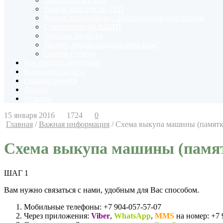
Выкуп авто после ДТП
Выкуп автомобиля с неисправным двигателем
С неисправной АКПП
Авто на запчасти
Почему нужно продать авто нам?
Снятие с учёта
Как продать авто нам?
Варианты расчёта
Онлайн оценка
Акция!
Отзывы
15 января 2016
1724
0
Главная
/
Важная информация
/
Схема выкупа машины (памятк
Схема выкупа машины (памя
ШАГ 1
Вам нужно связаться с нами, удобным для Вас способом.
Мобильные телефоны: +7 904-057-57-07
Через приложения:
Viber
,
WhatsApp
,
MMS
на номер: +7 