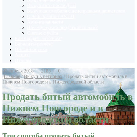
Выкуп авто после ДТП
Выкуп автомобиля с неисправным двигателем
С неисправной АКПП
Авто на запчасти
Почему нужно продать авто нам?
Снятие с учёта
Как продать авто нам?
Варианты расчёта
Онлайн оценка
Акция!
Отзывы
07 апреля 2018
2183
0
Главная
/
Выкуп в регионах
/
Продать битый автомобиль в
Нижнем Новгороде и в Нижегородской области
Продать битый автомобиль в
Нижнем Новгороде и в
Нижегородской области
Три способа продать битый